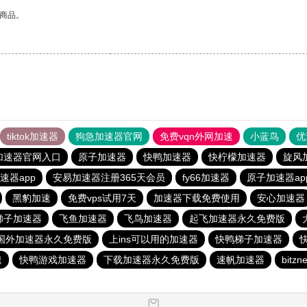
的商品。
tiktok加速器
狗急加速器官网
免费vqn外网加速
小蓝鸟
优
加速器官网入口
原子加速器
快鸭加速器
快柠檬加速器
旋风
速器app
安易加速器注册365天会员
fy66加速器
原子加速器a
黑豹加速
免费vps试用7天
加速器下载免费使用
安心加速器
梯子加速器
飞鱼加速器
飞鸟加速器
起飞加速器永久免费版
国外加速器永久免费版
上ins可以用的加速器
快鸭梯子加速器
速
快鸭游戏加速器
下载加速器永久免费版
速帆加速器
bitzn