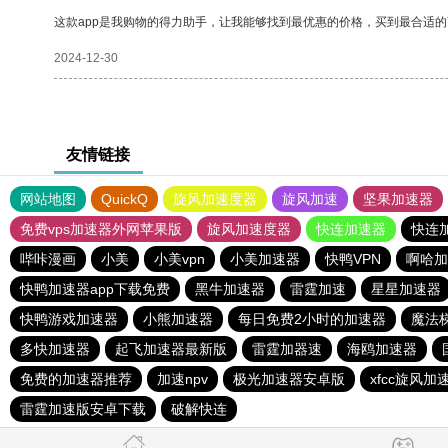
这款app是我购物的得力助手，让我能够找到最优惠的价格，买到最合适
2024-12-30
友情链接
网站地图
QuickQ
旋风加速度器
旋风加速
坚果加速器
免费vps加速器外网苹果版
旋风加速度器
快连加速器
快连
哔咔漫画
小美
小美vpn
小美加速器
快鸭VPN
啊哈加
快鸭加速器app下载免费
黑牛加速器
雷霆加速
星星加速器
快鸭游戏加速器
小熊加速器
每日免费2小时的加速器
魔法
多快加速器
起飞加速器最新版
雷霆加器速
海鸥加速器
免费的加速器推荐
加速npv
极光加速器安卓版
xfcc旋风加
雷霆加速版安卓下载
破解快连