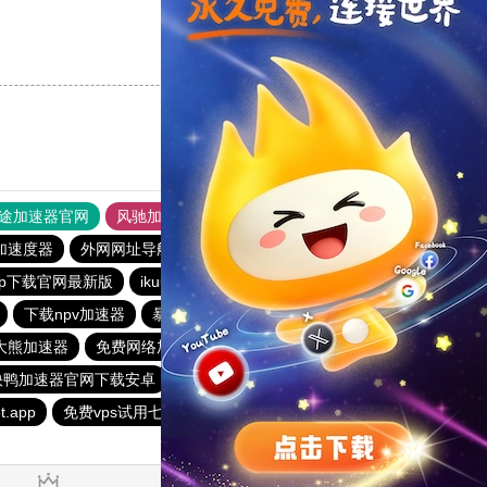
支持
[0]
反对
[0]
途加速器官网
风驰加速器
旋风加速器
加速度器
外网网址导航
软件中心
雷霆加速
狂飙加速器
pp下载官网最新版
ikuuu
冲鸭加速app
下载npv加速器
暴风加速器
柠檬加速器
大熊加速器
免费网络加速器梯子
快鸭免费加速器永久免费
快鸭加速器官网下载安卓
快鸭app加速器下载安卓
et.app
免费vps试用七天风驰
一分机场