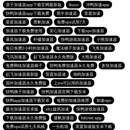
原子加速器app下载官网最新版
ikuuu
冲鸭加速app
快鸭加速器app下载免费
黑牛加速器
雷霆加速
星星加速器
黑豹加速
免费vps试用7天
加速器下载免费使用
安心加速器
下载npv加速器
暴风加速器
柠檬加速器
快鸭游戏加速器
小熊加速器
每日免费2小时的加速器
魔法梯子加速器
飞鱼加速器
飞鸟加速器
起飞加速器永久免费版
大熊加速器
免费网络加速器梯子
快鸭免费加速器永久免费
多快加速器
起飞加速器最新版
雷霆加器速
海鸥加速器
国外加速器永久免费版
上ins可以用的加速器
快鸭梯子加速器
快鸭加速器官网下载安卓
快鸭app加速器下载安卓
免费的加速器推荐
加速npv
极光加速器安卓版
xfcc旋风加速
快鸭游戏加速器
下载加速器永久免费版
速帆加速器
bitznet.app
免费vps试用七天风驰
一分机场
雷霆加速版安卓下载