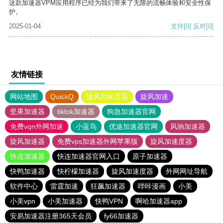
这款加速器VPM应用程序已经为我们带来了无限的流畅体验和安全性保
护。
2025-01-04
支持
[0]
反对
[0]
友情链接
网站地图
QuickQ
旋风加速度器
旋风加速
坚果加速器
tiktok加速器
狗急加速器官网
免费vqn外网加速
小蓝鸟
优途加速器官网
风驰加速器
旋风加速器
免费vps加速器外网苹果版
旋风加速度器
快连加速器
快连加速器官网入口
原子加速器
快鸭加速器
快柠檬加速器
旋风加速度器
外网网址导航
软件中心
雷霆加速
狂飙加速器
哔咔漫画
小美
小美vpn
小美加速器
快鸭VPN
啊哈加速器app
安易加速器注册365天会员
fy66加速器