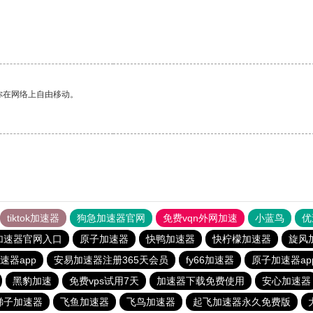
你在网络上自由移动。
tiktok加速器
狗急加速器官网
免费vqn外网加速
小蓝鸟
优
加速器官网入口
原子加速器
快鸭加速器
快柠檬加速器
旋风
速器app
安易加速器注册365天会员
fy66加速器
原子加速器a
黑豹加速
免费vps试用7天
加速器下载免费使用
安心加速器
梯子加速器
飞鱼加速器
飞鸟加速器
起飞加速器永久免费版