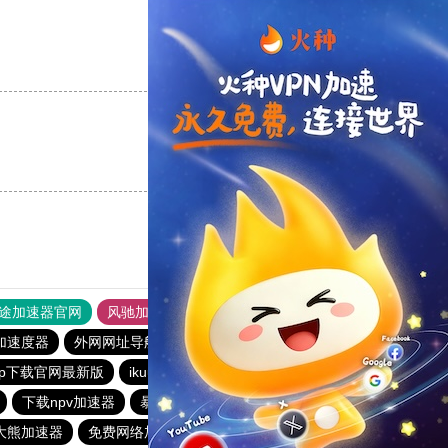
支持
[0]
反对
[0]
支持
[0]
反对
[0]
途加速器官网
风驰加速器
旋风加速器
加速度器
外网网址导航
软件中心
雷霆加速
狂飙加速器
pp下载官网最新版
ikuuu
冲鸭加速app
下载npv加速器
暴风加速器
柠檬加速器
大熊加速器
免费网络加速器梯子
快鸭免费加速器永久免费